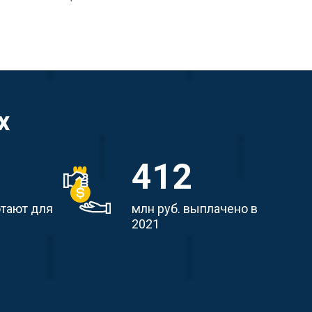
х
412
отают для
млн руб. выплачено в
2021