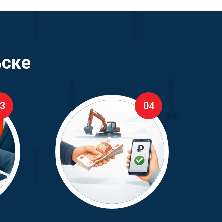
ьске
3
04