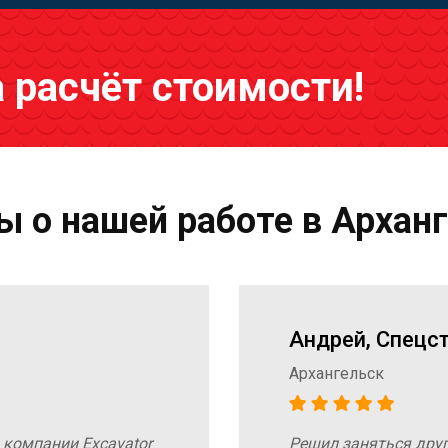
а расчёт стоимости!
 о нашей работе в Архан
Андрей, Спецс
Архангельск
 компании Excavator
Решил заняться дру