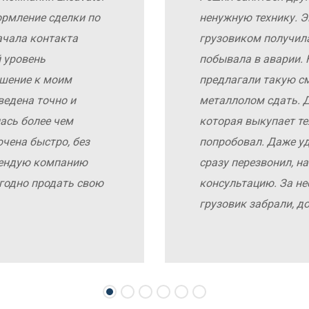
ормление сделки по
ненужную технику. Э
ачала контакта
грузовиком получил
 уровень
побывала в аварии. 
ошение к моим
предлагали такую с
ведена точно и
металлолом сдать. Д
ась более чем
которая выкупает те
чена быстро, без
попробовал. Даже у
мендую компанию
сразу перезвонил, н
выгодно продать свою
консультацию. За не
грузовик забрали, д