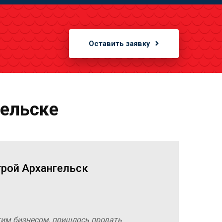
Оставить заявку
гельске
трой Архангельск
гим бизнесом, пришлось продать