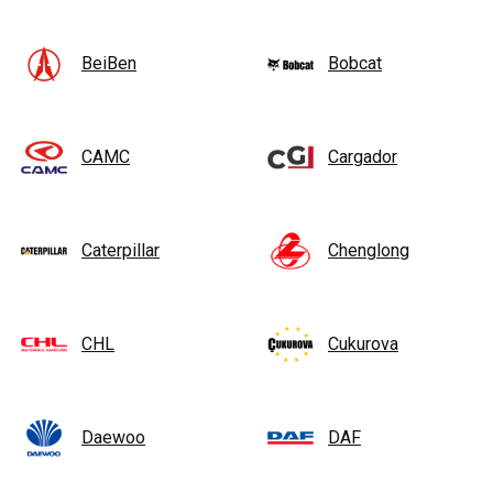
BeiBen
Bobcat
CAMC
Cargador
Caterpillar
Chenglong
CHL
Cukurova
Daewoo
DAF