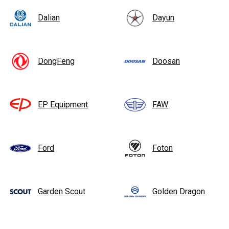
Dalian
Dayun
DongFeng
Doosan
EP Equipment
FAW
Ford
Foton
Garden Scout
Golden Dragon