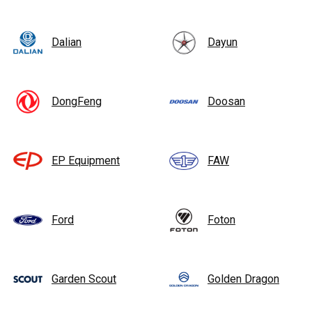
Dalian
Dayun
DongFeng
Doosan
EP Equipment
FAW
Ford
Foton
Garden Scout
Golden Dragon