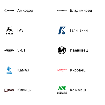
Амкодор
Владимирец
ГАЗ
Галичанин
ЗИЛ
Ивановец
КамАЗ
Кировец
Клинцы
КомМаш