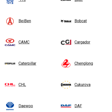
BeiBen
Bobcat
CAMC
Cargador
Caterpillar
Chenglong
CHL
Cukurova
Daewoo
DAF