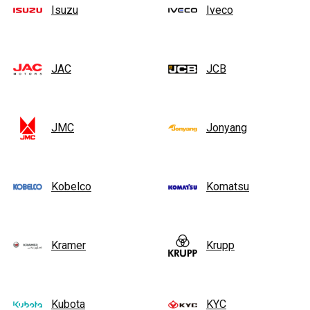
Isuzu
Iveco
JAC
JCB
JMC
Jonyang
Kobelco
Komatsu
Kramer
Krupp
Kubota
KYC