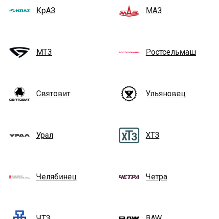
КрАЗ
МАЗ
МТЗ
Ростсельмаш
Святовит
Ульяновец
Урал
ХТЗ
Челябинец
Четра
ЧТЗ
BAW