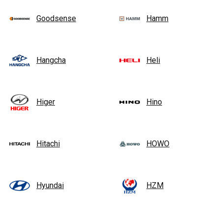
Goodsense
Hamm
Hangcha
Heli
Higer
Hino
Hitachi
HOWO
Hyundai
HZM