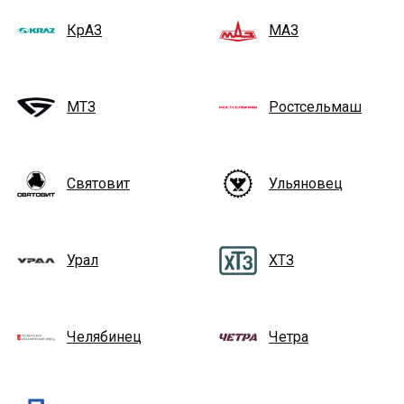
КрАЗ
МАЗ
МТЗ
Ростсельмаш
Святовит
Ульяновец
Урал
ХТЗ
Челябинец
Четра