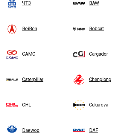
ЧТЗ
BAW
BeiBen
Bobcat
CAMC
Cargador
Caterpillar
Chenglong
CHL
Cukurova
Daewoo
DAF