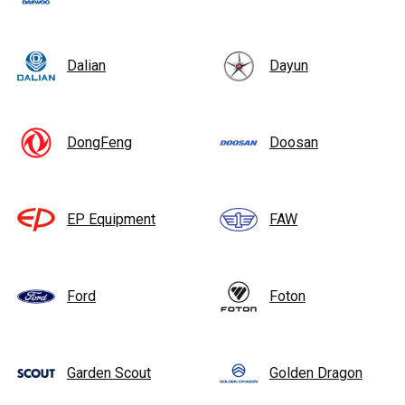
Dalian
Dayun
DongFeng
Doosan
EP Equipment
FAW
Ford
Foton
Garden Scout
Golden Dragon