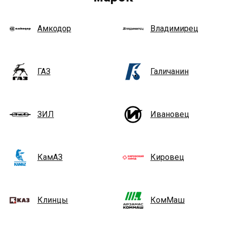
Амкодор
Владимирец
ГАЗ
Галичанин
ЗИЛ
Ивановец
КамАЗ
Кировец
Клинцы
КомМаш