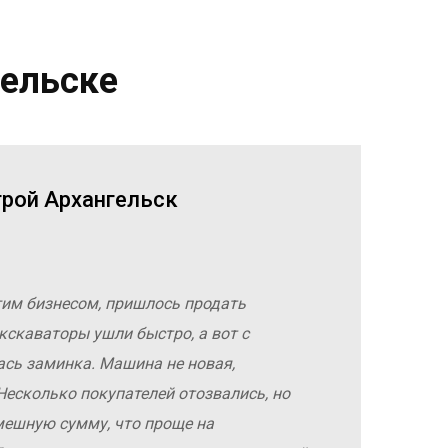
гельске
трой Архангельск
гим бизнесом, пришлось продать
кскаваторы ушли быстро, а вот с
ась заминка. Машина не новая,
Несколько покупателей отозвались, но
мешную сумму, что проще на