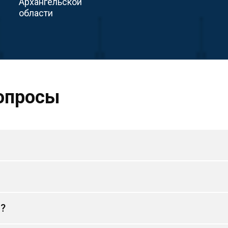
Архангельской
области
опросы
и?