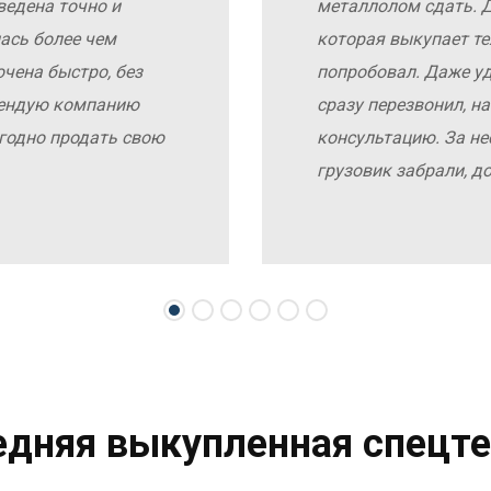
ведена точно и
металлолом сдать. Д
ась более чем
которая выкупает те
чена быстро, без
попробовал. Даже у
мендую компанию
сразу перезвонил, н
выгодно продать свою
консультацию. За не
грузовик забрали, д
едняя выкупленная спецте