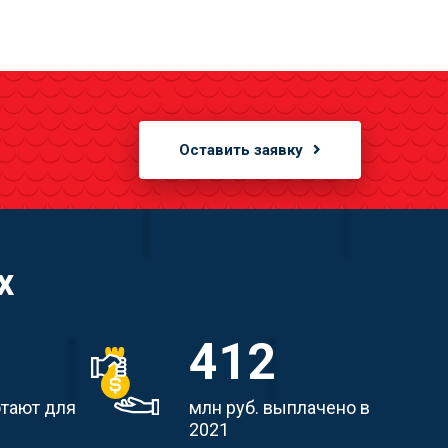
Оставить заявку
х
412
отают для
млн руб. выплачено в
2021