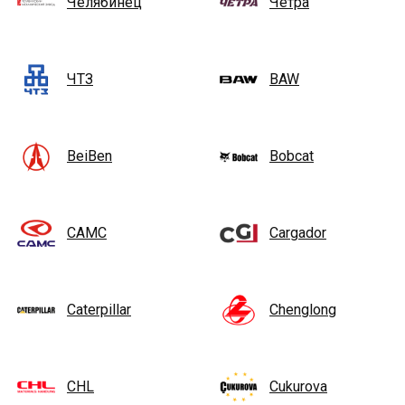
Челябинец
Четра
ЧТЗ
BAW
BeiBen
Bobcat
CAMC
Cargador
Caterpillar
Chenglong
CHL
Cukurova