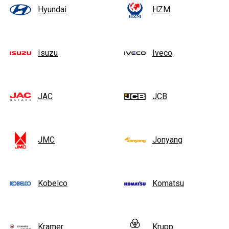
Hyundai
HZM
Isuzu
Iveco
JAC
JCB
JMC
Jonyang
Kobelco
Komatsu
Kramer
Krupp