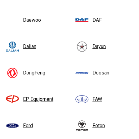
Daewoo
DAF
Dalian
Dayun
DongFeng
Doosan
EP Equipment
FAW
Ford
Foton