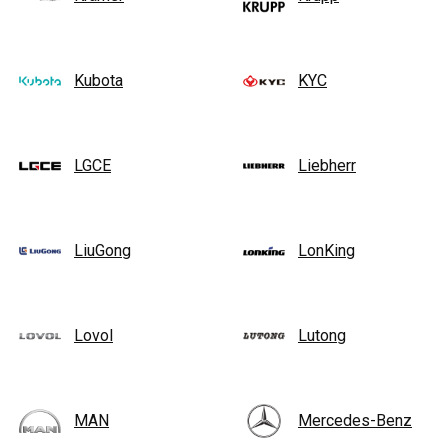
Kubota
KYC
LGCE
Liebherr
LiuGong
LonKing
Lovol
Lutong
MAN
Mercedes-Benz