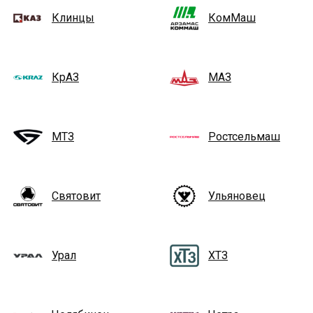
Клинцы
КомМаш
КрАЗ
МАЗ
МТЗ
Ростсельмаш
Святовит
Ульяновец
Урал
ХТЗ