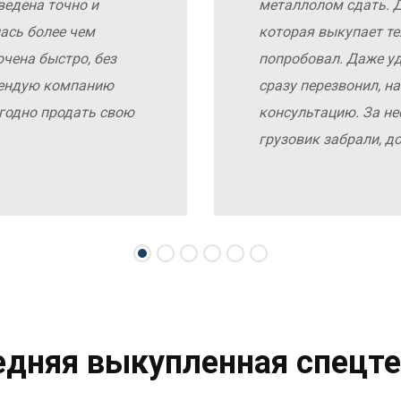
ведена точно и
металлолом сдать. Д
ась более чем
которая выкупает те
чена быстро, без
попробовал. Даже у
мендую компанию
сразу перезвонил, н
выгодно продать свою
консультацию. За не
грузовик забрали, д
едняя выкупленная спецте