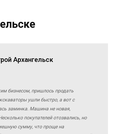
гельске
трой Архангельск
гим бизнесом, пришлось продать
кскаваторы ушли быстро, а вот с
ась заминка. Машина не новая,
Несколько покупателей отозвались, но
мешную сумму, что проще на