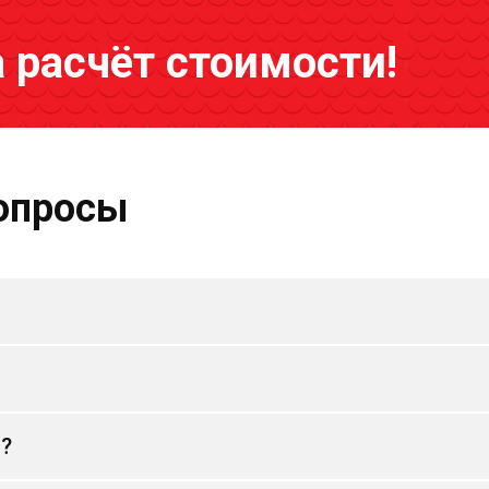
а расчёт стоимости!
опросы
и?