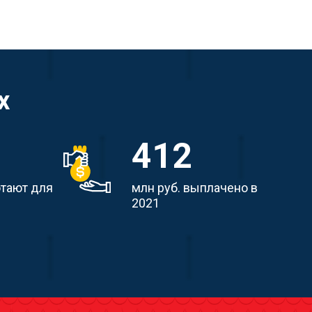
х
412
отают для
млн руб. выплачено в
2021