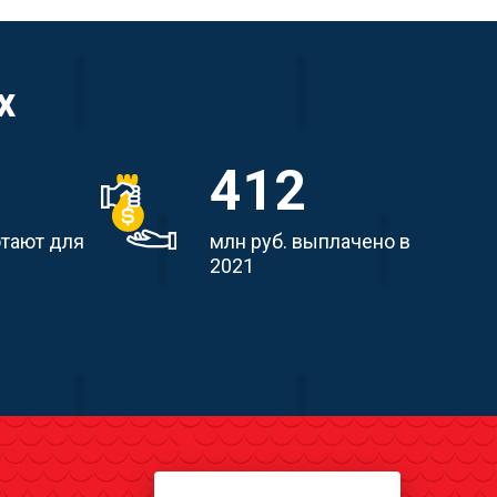
х
412
отают для
млн руб. выплачено в
2021