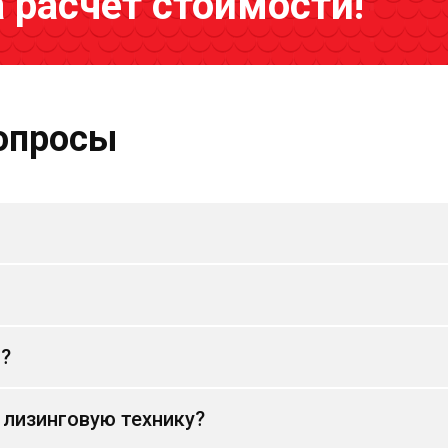
а расчёт стоимости!
опросы
и?
 лизинговую технику?