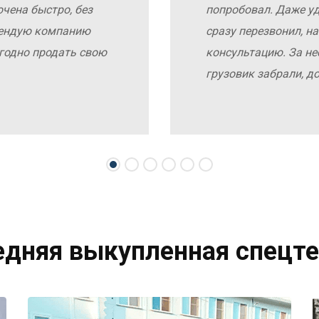
чена быстро, без
попробовал. Даже у
мендую компанию
сразу перезвонил, н
выгодно продать свою
консультацию. За не
грузовик забрали, д
едняя выкупленная спецте