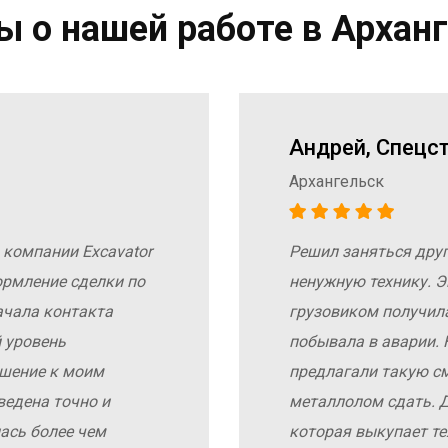
 о нашей работе в Архан
Андрей, Спецс
Архангельск
 компании Excavator
Решил заняться дру
ормление сделки по
ненужную технику. Э
ачала контакта
грузовиком получил
 уровень
побывала в аварии. 
ошение к моим
предлагали такую с
ведена точно и
металлолом сдать. Д
ась более чем
которая выкупает те