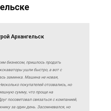
гельске
трой Архангельск
гим бизнесом, пришлось продать
кскаваторы ушли быстро, а вот с
ась заминка. Машина не новая,
Несколько покупателей отозвались, но
мешную сумму, что проще на
руг посоветовал связаться с компанией,
хнику за один день. Засомневался, но