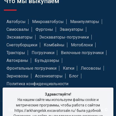
Что мы выкупаем
Автобусы
Микроавтобусы
Манипуляторы
Самосвалы
Фургоны
Эвакуаторы
Экскаваторы
Экскаваторы-погрузчики
Снегоуборщики
Комбайны
Мотоблоки
Тракторы
Погрузчики
Вилочные погрузчики
Автокраны
Бульдозеры
Фронтальные погрузчики
Катки
Лесовозы
Зерновозы
Ассенизаторы
Блог
Политика конфиденциальности
Здравствуйте!
На нашем сайте мы используем файлы cookie и
метрические программы, чтобы работа с сайтом
Excavator Sale (Экскаватор Сейл) в Архангельске ©
https://arkhangelsk.excavatorsale.ru/ была удобной.