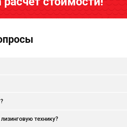
а расчёт стоимости!
опросы
и?
 лизинговую технику?