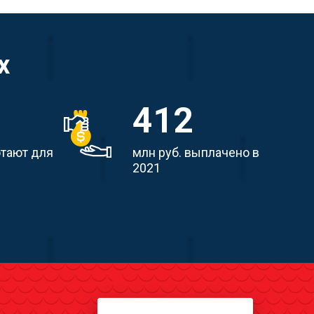
х
412
отают для
млн руб. выплачено в
2021