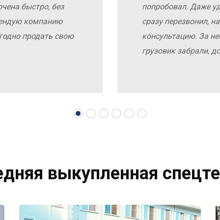
чена быстро, без
попробовал. Даже у
мендую компанию
сразу перезвонил, н
выгодно продать свою
консультацию. За не
грузовик забрали, д
едняя выкупленная спецте