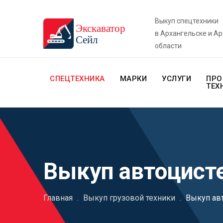
Выкуп спецтехники
в Архангельске и А
области
СПЕЦТЕХНИКА
МАРКИ
УСЛУГИ
ПРО
ТЕХ
Выкуп автоцист
Главная
.
Выкуп грузовой техники
.
Выкуп ав