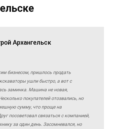
гельске
трой Архангельск
гим бизнесом, пришлось продать
кскаваторы ушли быстро, а вот с
ась заминка. Машина не новая,
Несколько покупателей отозвались, но
мешную сумму, что проще на
руг посоветовал связаться с компанией,
хнику за один день. Засомневался, но