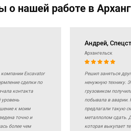
 о нашей работе в Архан
Андрей, Спецс
Архангельск
 компании Excavator
Решил заняться дру
ормление сделки по
ненужную технику. Э
ачала контакта
грузовиком получил
 уровень
побывала в аварии. 
ошение к моим
предлагали такую с
ведена точно и
металлолом сдать. Д
ась более чем
которая выкупает те