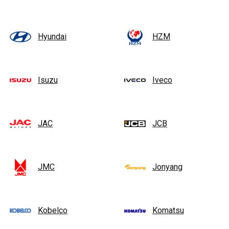
Hyundai
HZM
Isuzu
Iveco
JAC
JCB
JMC
Jonyang
Kobelco
Komatsu