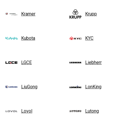
Kramer
Krupp
Kubota
KYC
LGCE
Liebherr
LiuGong
LonKing
Lovol
Lutong