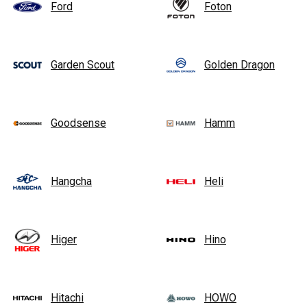
Ford
Foton
Garden Scout
Golden Dragon
Goodsense
Hamm
Hangcha
Heli
Higer
Hino
Hitachi
HOWO