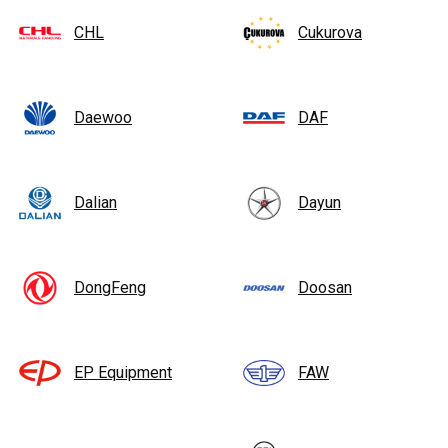
CHL
Cukurova
Daewoo
DAF
Dalian
Dayun
DongFeng
Doosan
EP Equipment
FAW