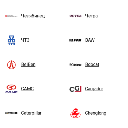
Челябинец
Четра
ЧТЗ
BAW
BeiBen
Bobcat
CAMC
Cargador
Caterpillar
Chenglong