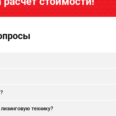
а расчёт стоимости!
опросы
и?
 лизинговую технику?