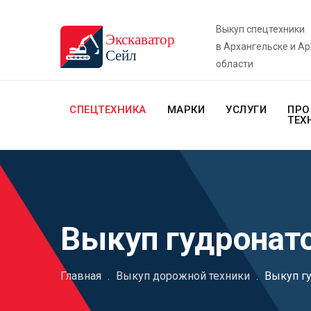
Выкуп спецтехники
в Архангельске и А
области
СПЕЦТЕХНИКА
МАРКИ
УСЛУГИ
ПРО
ТЕХ
Выкуп гудронат
Главная
.
Выкуп дорожной техники
.
Выкуп г