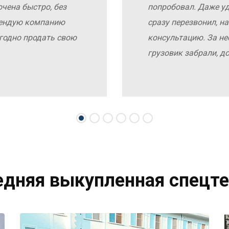
чена быстро, без
попробовал. Даже у
мендую компанию
сразу перезвонил, н
выгодно продать свою
консультацию. За не
грузовик забрали, д
едняя выкупленная спецте