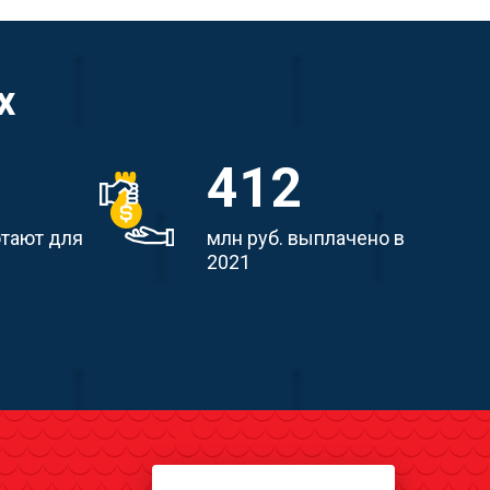
х
412
отают для
млн руб. выплачено в
2021