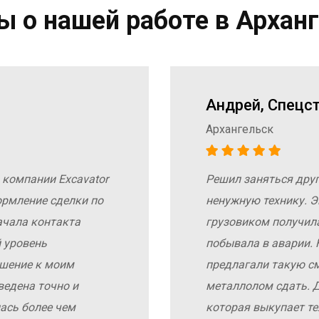
 о нашей работе в Архан
Андрей, Спецс
Архангельск
 компании Excavator
Решил заняться дру
ормление сделки по
ненужную технику. Э
ачала контакта
грузовиком получил
 уровень
побывала в аварии. 
ошение к моим
предлагали такую с
ведена точно и
металлолом сдать. Д
ась более чем
которая выкупает те