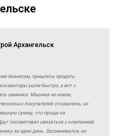
гельске
трой Архангельск
гим бизнесом, пришлось продать
кскаваторы ушли быстро, а вот с
ась заминка. Машина не новая,
Несколько покупателей отозвались, но
мешную сумму, что проще на
руг посоветовал связаться с компанией,
хнику за один день. Засомневался, но