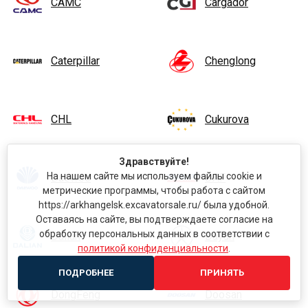
CAMC
Cargador
Caterpillar
Chenglong
CHL
Cukurova
Здравствуйте!
На нашем сайте мы используем файлы cookie и
Daewoo
DAF
метрические программы, чтобы работа с сайтом
https://arkhangelsk.excavatorsale.ru/ была удобной.
Оставаясь на сайте, вы подтверждаете согласие на
обработку персональных данных в соответствии с
Dalian
Dayun
политикой конфиденциальности
.
ПОДРОБНЕЕ
ПРИНЯТЬ
DongFeng
Doosan