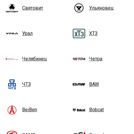
Святовит
Ульяновец
Урал
ХТЗ
Челябинец
Четра
ЧТЗ
BAW
BeiBen
Bobcat