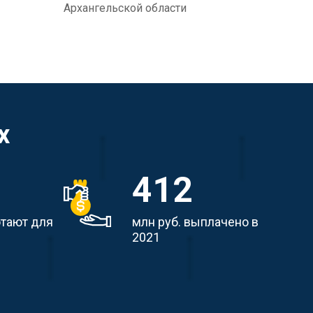
Архангельской области
х
412
отают для
млн руб. выплачено в
2021