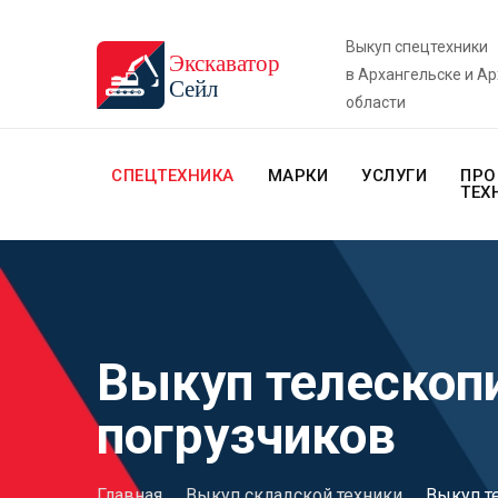
Выкуп спецтехники
в Архангельске и А
области
СПЕЦТЕХНИКА
МАРКИ
УСЛУГИ
ПРО
ТЕХ
Выкуп телескоп
погрузчиков
Главная
.
Выкуп складской техники
.
Выкуп т