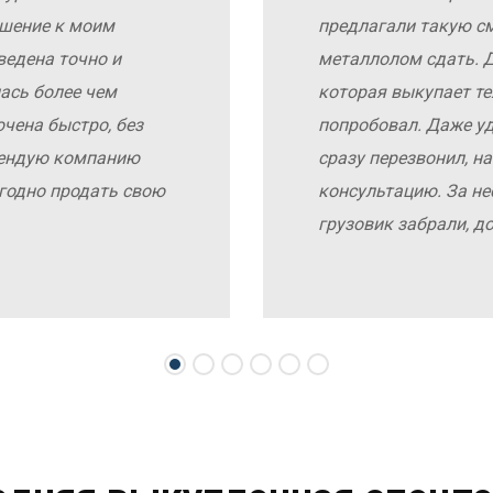
ошение к моим
предлагали такую с
ведена точно и
металлолом сдать. Д
ась более чем
которая выкупает те
чена быстро, без
попробовал. Даже у
мендую компанию
сразу перезвонил, н
выгодно продать свою
консультацию. За не
грузовик забрали, д