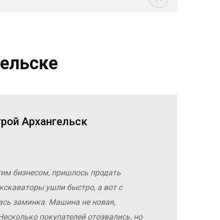
гельске
трой Архангельск
гим бизнесом, пришлось продать
кскаваторы ушли быстро, а вот с
ась заминка. Машина не новая,
Несколько покупателей отозвались, но