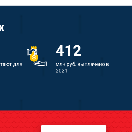
х
412
отают для
млн руб. выплачено в
2021