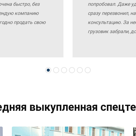
чена быстро, без
попробовал. Даже у
мендую компанию
сразу перезвонил, н
выгодно продать свою
консультацию. За не
грузовик забрали, д
едняя выкупленная спецте