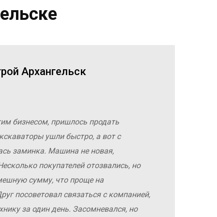
гельске
трой Архангельск
гим бизнесом, пришлось продать
кскаваторы ушли быстро, а вот с
ась заминка. Машина не новая,
Несколько покупателей отозвались, но
мешную сумму, что проще на
руг посоветовал связаться с компанией,
хнику за один день. Засомневался, но