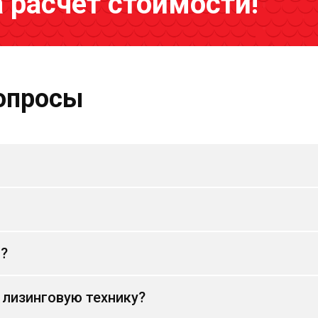
а расчёт стоимости!
опросы
и?
 лизинговую технику?