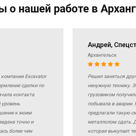
 о нашей работе в Архан
Андрей, Спецс
Архангельск
 компании Excavator
Решил заняться дру
ормление сделки по
ненужную технику. Э
ачала контакта
грузовиком получил
 уровень
побывала в аварии. 
ошение к моим
предлагали такую с
ведена точно и
металлолом сдать. Д
ась более чем
которая выкупает те