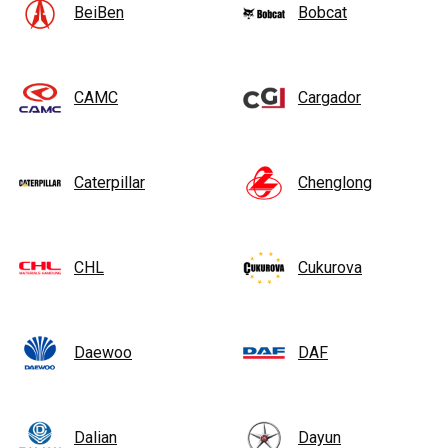
BeiBen
Bobcat
CAMC
Cargador
Caterpillar
Chenglong
CHL
Cukurova
Daewoo
DAF
Dalian
Dayun