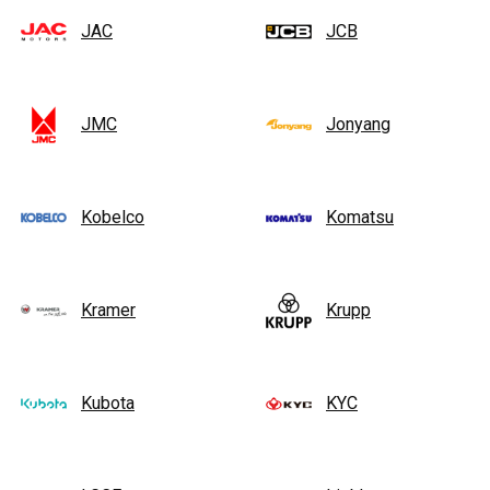
JAC
JCB
JMC
Jonyang
Kobelco
Komatsu
Kramer
Krupp
Kubota
KYC