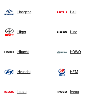
Hangcha
Heli
Higer
Hino
Hitachi
HOWO
Hyundai
HZM
Isuzu
Iveco