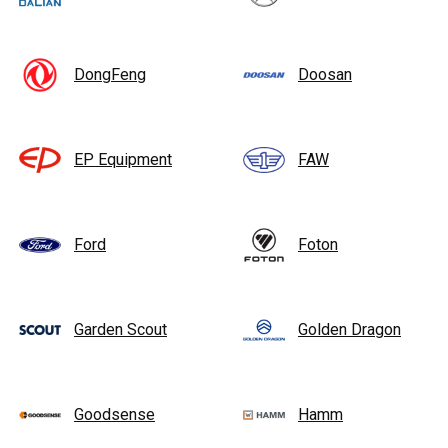
DongFeng
Doosan
EP Equipment
FAW
Ford
Foton
Garden Scout
Golden Dragon
Goodsense
Hamm